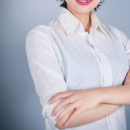
十年质保
无忧售后
准同步
服务终身不变，热情不减
opyright 2019 随州恒美装饰工程有限公司 版权所有
鄂ICP备1502206