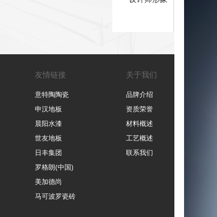
友情链接
关于我们
联系我
意特陶陶瓷
品牌介绍
公司地
申汉地板
资质荣誉
电话：07
晨阳水漆
材料概述
时间：周
世友地板
工艺概述
日丰集团
联系我们
罗格朗(中国)
美加德尚
马可波罗瓷砖